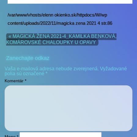
/var/www/vhosts/elenn okienko.sk/httpdocs/W/wp
content/uploads/2022/11/magicka zena 2021 4 str.86
« MAGICKÁ ŽENA 2021-4_KAMILKA BENKOVÁ,
KOMÁROVSKÉ CHALOUPKY U OPAVY
Zanechajte odkaz
Vaša e-mailová adresa nebude zverejnená.
Vyžadované
polia sú označené
*
Komentár
*
Meno
*