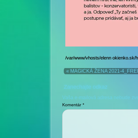
/var/www/vhosts/elenn okienko.sk/h
« MAGICKÁ ŽENA 2021-4_FR
Zanechajte odkaz
Vaša e-mailová adresa nebude zv
Komentár
*