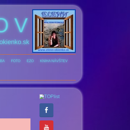
O V
okienko.sk
BA
FOTO
EZO
KNIHA NÁVŠTEV