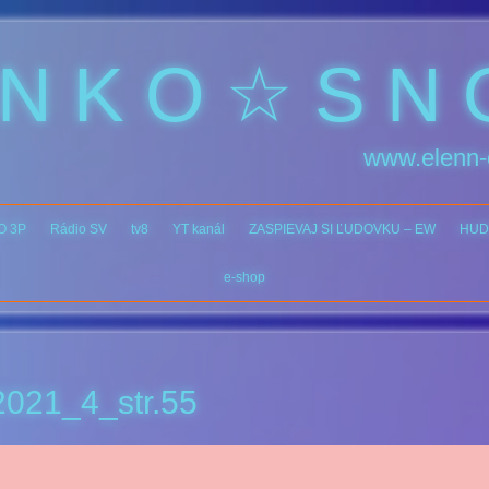
 N K O ☆ S N 
www.elenn-
O 3P
Rádio SV
tv8
YT kanál
ZASPIEVAJ SI ĽUDOVKU – EW
HUD
e-shop
021_4_str.55