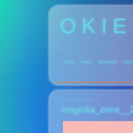
O K I E
ÚVOD
O MNE
NAPÍSANÉ
RÁDI
28. novembra 2022
magicka_zena__2