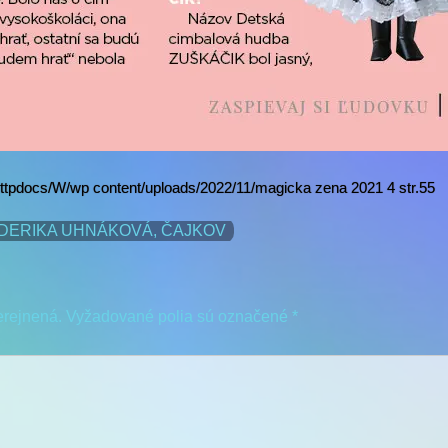
ttpdocs/W/wp content/uploads/2022/11/magicka zena 2021 4 str.55
EDERIKA UHNÁKOVÁ, ČAJKOV
erejnená.
Vyžadované polia sú označené
*