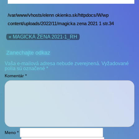
/var/www/vhosts/elenn okienko.sk/httpdocs/W/wp
content/uploads/2022/11/magicka zena 2021 1 str.34
« MAGICKÁ ŽENA 2021-1_RH
Zanechajte odkaz
Vaša e-mailová adresa nebude zverejnená.
Vyžadované
polia sú označené
*
Komentár
*
Meno
*