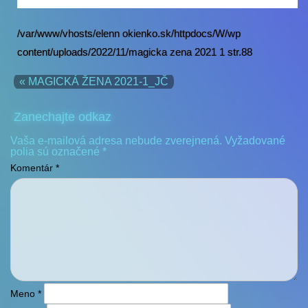
/var/www/vhosts/elenn okienko.sk/httpdocs/W/wp
content/uploads/2022/11/magicka zena 2021 1 str.88
« MAGICKÁ ŽENA 2021-1_JČ
Zanechajte odkaz
Vaša e-mailová adresa nebude zverejnená.
Vyžadované
polia sú označené
*
Komentár
*
Meno
*