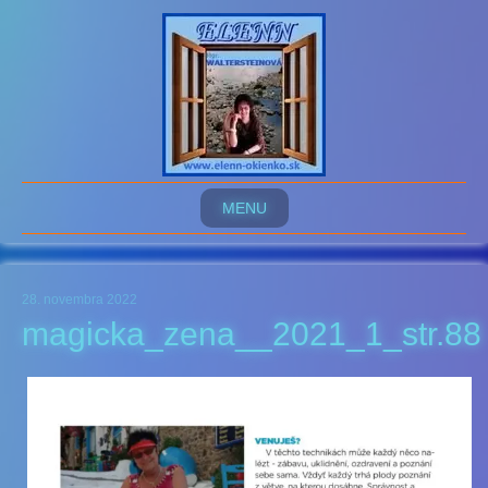
MENU
28. novembra 2022
magicka_zena__2021_1_str.88