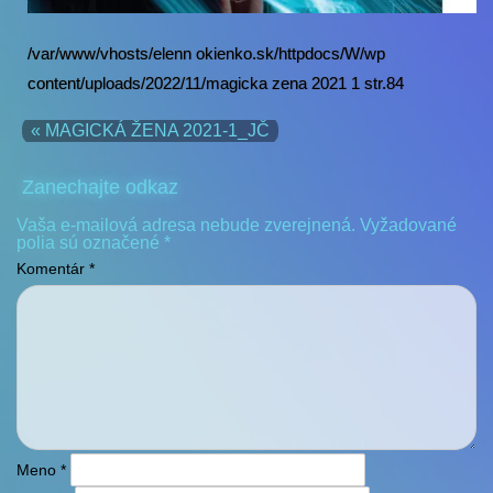
/var/www/vhosts/elenn okienko.sk/httpdocs/W/wp
content/uploads/2022/11/magicka zena 2021 1 str.84
« MAGICKÁ ŽENA 2021-1_JČ
Zanechajte odkaz
Vaša e-mailová adresa nebude zverejnená.
Vyžadované
polia sú označené
*
Komentár
*
Meno
*