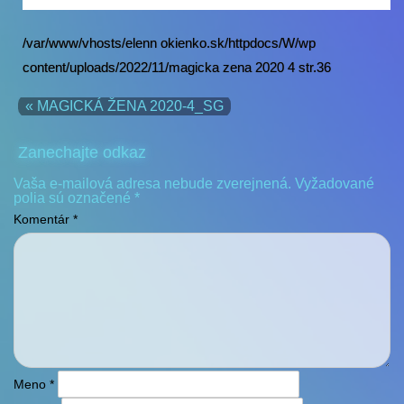
/var/www/vhosts/elenn okienko.sk/httpdocs/W/wp
content/uploads/2022/11/magicka zena 2020 4 str.36
« MAGICKÁ ŽENA 2020-4_SG
Zanechajte odkaz
Vaša e-mailová adresa nebude zverejnená.
Vyžadované
polia sú označené
*
Komentár
*
Meno
*