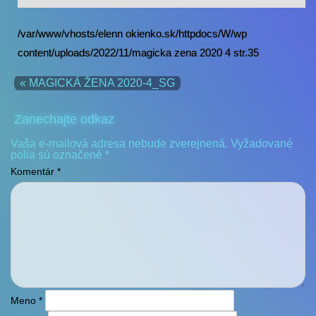
/var/www/vhosts/elenn okienko.sk/httpdocs/W/wp
content/uploads/2022/11/magicka zena 2020 4 str.35
« MAGICKÁ ŽENA 2020-4_SG
Zanechajte odkaz
Vaša e-mailová adresa nebude zverejnená.
Vyžadované
polia sú označené
*
Komentár
*
Meno
*