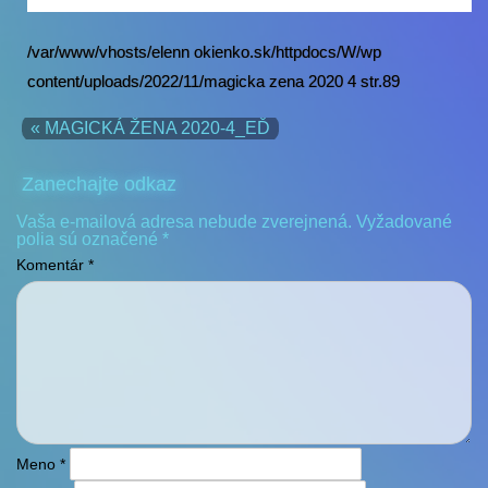
/var/www/vhosts/elenn okienko.sk/httpdocs/W/wp
content/uploads/2022/11/magicka zena 2020 4 str.89
« MAGICKÁ ŽENA 2020-4_EĎ
Zanechajte odkaz
Vaša e-mailová adresa nebude zverejnená.
Vyžadované
polia sú označené
*
Komentár
*
Meno
*