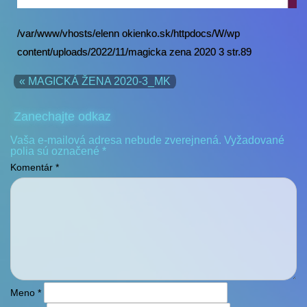
/var/www/vhosts/elenn okienko.sk/httpdocs/W/wp
content/uploads/2022/11/magicka zena 2020 3 str.89
« MAGICKÁ ŽENA 2020-3_MK
Zanechajte odkaz
Vaša e-mailová adresa nebude zverejnená.
Vyžadované
polia sú označené
*
Komentár
*
Meno
*