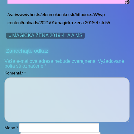
/var/www/vhosts/elenn okienko.sk/httpdocs/W/wp
content/uploads/2021/01/magicka zena 2019 4 str.55
« MAGICKÁ ŽENA 2019-4_A A MS
Zanechajte odkaz
Vaša e-mailová adresa nebude zverejnená.
Vyžadované
polia sú označené
*
Komentár
*
Meno
*