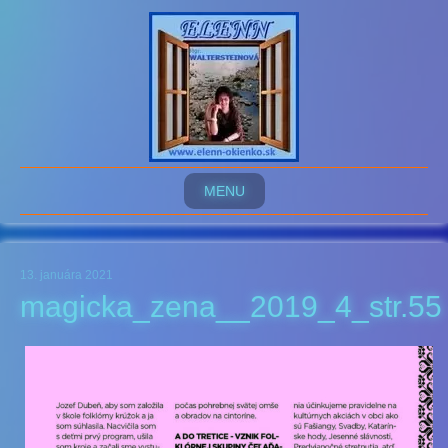
MENU
13. januára 2021
magicka_zena__2019_4_str.55