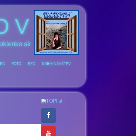
O V
okienko.sk
BA
FOTO
EZO
KNIHA NÁVŠTEV