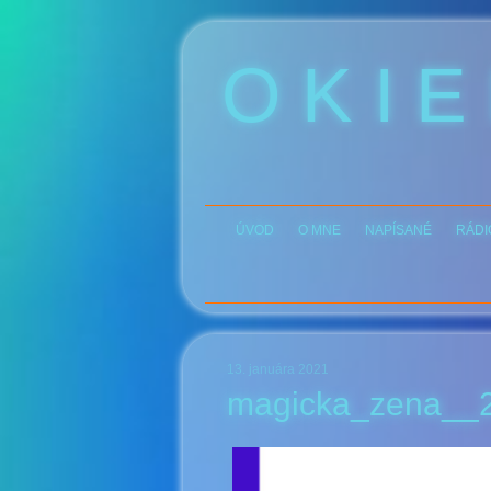
O K I E
ÚVOD
O MNE
NAPÍSANÉ
RÁDI
13. januára 2021
magicka_zena__2