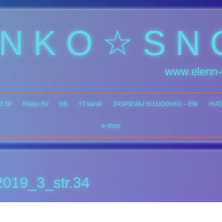
 N K O ☆ S N 
www.elenn-
O 3P
Rádio SV
tv8
YT kanál
ZASPIEVAJ SI ĽUDOVKU – EW
HUD
e-shop
019_3_str.34