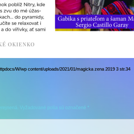
ttpdocs/W/wp content/uploads/2021/01/magicka zena 2019 3 str.34
erejnená.
Vyžadované polia sú označené
*