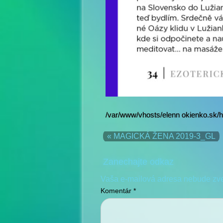
/var/www/vhosts/elenn okienko.sk/h
« MAGICKÁ ŽENA 2019-3_GL
Zanechajte odkaz
Vaša e-mailová adresa nebude zv
Komentár
*