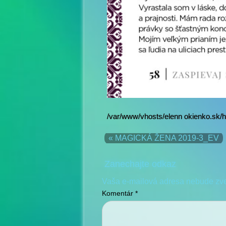
/var/www/vhosts/elenn okienko.sk/h
« MAGICKÁ ŽENA 2019-3_EV
Zanechajte odkaz
Vaša e-mailová adresa nebude zv
Komentár
*