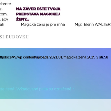
ttpdocs/W/wp content/uploads/2021/01/magicka zena 2019 3 str.58
erejnená.
Vyžadované polia sú označené
*