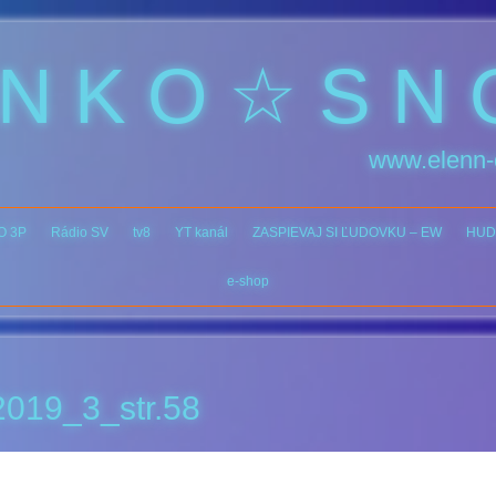
 N K O ☆ S N 
www.elenn-
O 3P
Rádio SV
tv8
YT kanál
ZASPIEVAJ SI ĽUDOVKU – EW
HUD
e-shop
019_3_str.58