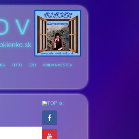
O V
okienko.sk
BA
FOTO
EZO
KNIHA NÁVŠTEV