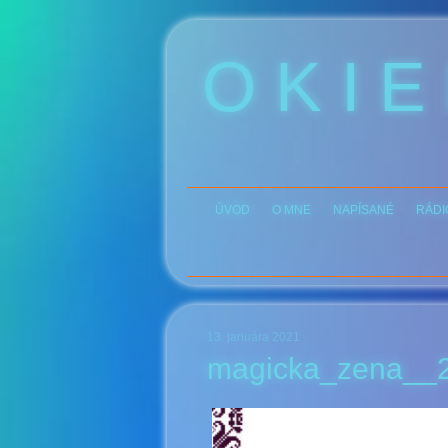
O K I E
ÚVOD
O MNE
NAPÍSANÉ
RÁDI
13. januára 2021
magicka_zena__2