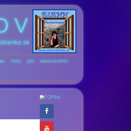
O V
okienko.sk
BA
FOTO
EZO
KNIHA NÁVŠTEV