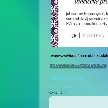
/var/www/vhosts/elenn okienko.sk/h
« MAGICKÁ ŽENA 2019-3_EV
Zanechajte odkaz
Vaša e-mailová adresa nebude zv
Komentár
*