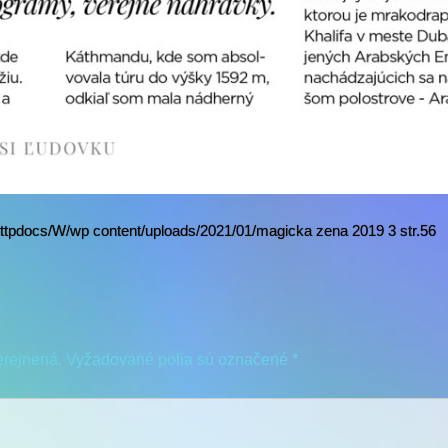
ttpdocs/W/wp content/uploads/2021/01/magicka zena 2019 3 str.56
erejnená.
Vyžadované polia sú označené
*