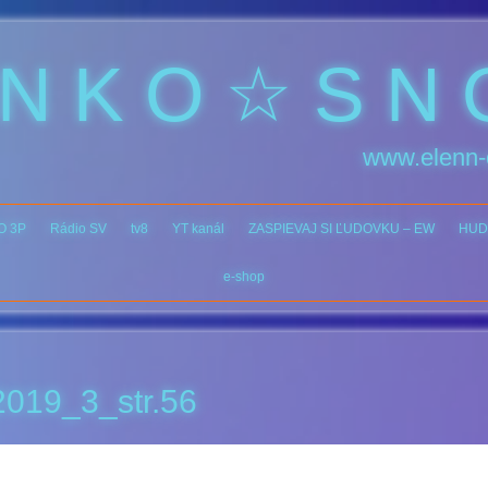
 N K O ☆ S N 
www.elenn-
O 3P
Rádio SV
tv8
YT kanál
ZASPIEVAJ SI ĽUDOVKU – EW
HUD
e-shop
019_3_str.56