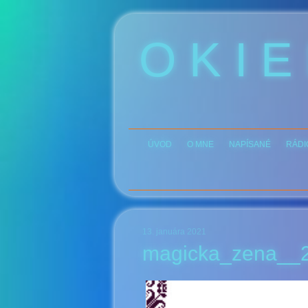
O K I E
ÚVOD
O MNE
NAPÍSANÉ
RÁDI
13. januára 2021
magicka_zena__2