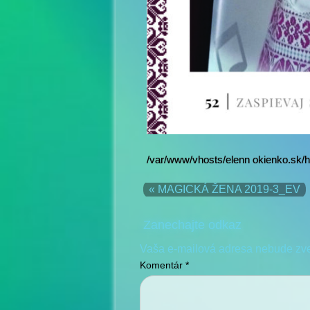
/var/www/vhosts/elenn okienko.sk/h
« MAGICKÁ ŽENA 2019-3_EV
Zanechajte odkaz
Vaša e-mailová adresa nebude zv
Komentár
*