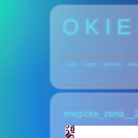
O K I E
ÚVOD
O MNE
NAPÍSANÉ
RÁDI
13. januára 2021
magicka_zena__2