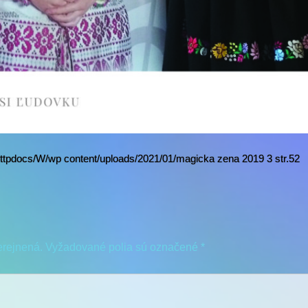
ttpdocs/W/wp content/uploads/2021/01/magicka zena 2019 3 str.52
erejnená.
Vyžadované polia sú označené
*