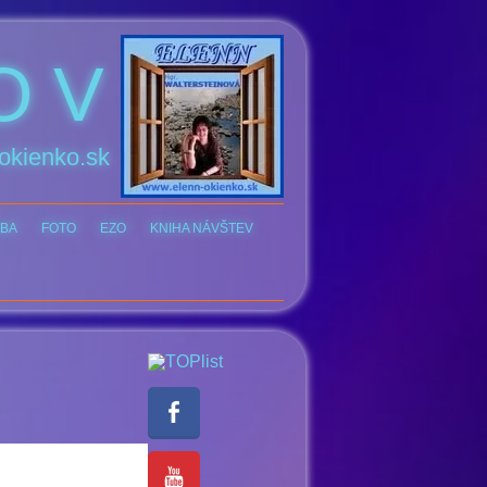
O V
okienko.sk
BA
FOTO
EZO
KNIHA NÁVŠTEV