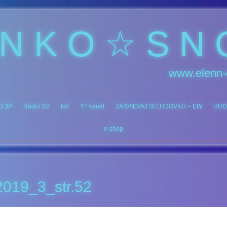
 N K O ☆ S N 
www.elenn-
O 3P
Rádio SV
tv8
YT kanál
ZASPIEVAJ SI ĽUDOVKU – EW
HUD
e-shop
019_3_str.52