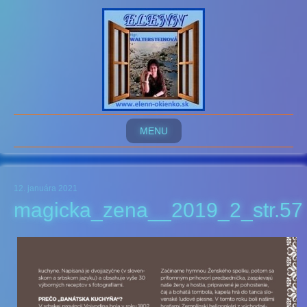
MENU
12. januára 2021
magicka_zena__2019_2_str.57