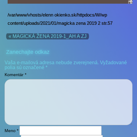
/var/www/vhosts/elenn okienko.sk/httpdocs/W/wp
content/uploads/2021/01/magicka zena 2019 2 str.57
« MAGICKÁ ŽENA 2019-1_AH A ZJ
Zanechajte odkaz
Vaša e-mailová adresa nebude zverejnená.
Vyžadované
polia sú označené
*
Komentár
*
Meno
*