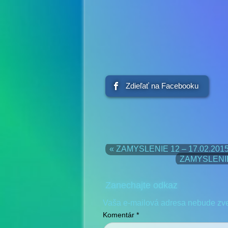
Zdieľať na Facebooku
« ZAMYSLENIE 12 – 17.02.20
ZAMYSLENIE
Zanechajte odkaz
Vaša e-mailová adresa nebude zv
Komentár
*