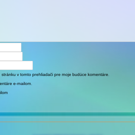
 stránku v tomto prehliadači pre moje budúce komentáre.
entáre e-mailom.
ilom