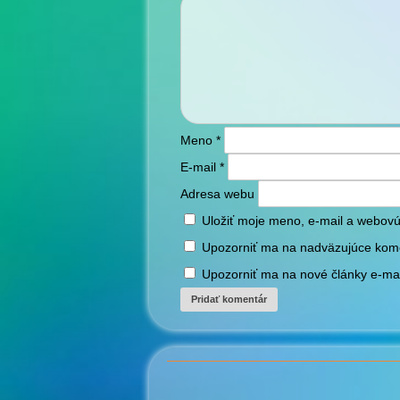
Meno
*
E-mail
*
Adresa webu
Uložiť moje meno, e-mail a webovú
Upozorniť ma na nadväzujúce kom
Upozorniť ma na nové články e-ma