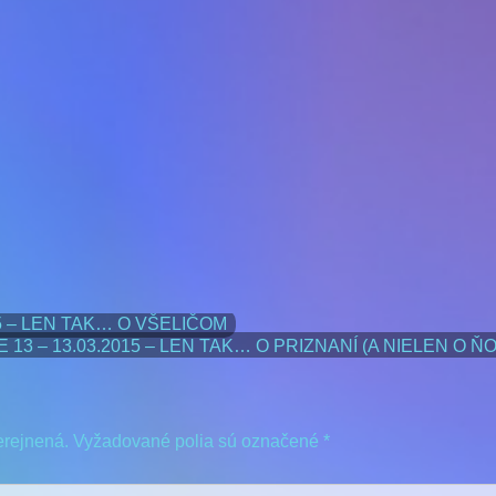
15 – LEN TAK… O VŠELIČOM
 13 – 13.03.2015 – LEN TAK… O PRIZNANÍ (A NIELEN O Ň
erejnená.
Vyžadované polia sú označené
*