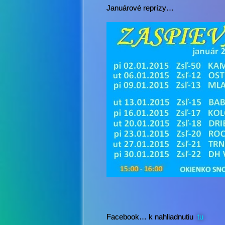
Januárové reprízy…
Facebook… k nahliadnutiu
tu