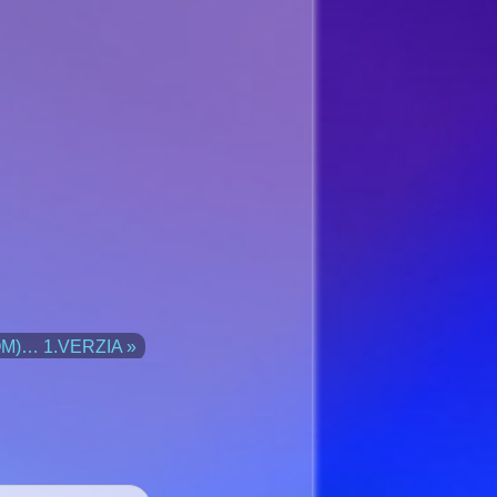
OM)… 1.VERZIA »