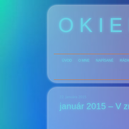
O K I E
ÚVOD
O MNE
NAPÍSANÉ
RÁDI
22. januára 2015
január 2015 – V zn