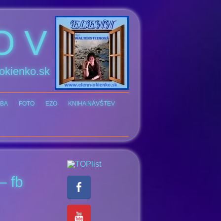
O V
okienko.sk
BA
FOTO
EZO
KNIHA NÁVŠTEV
– fb