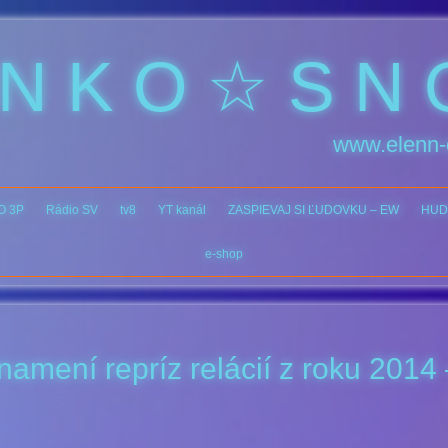
 N K O ☆ S N 
www.elenn-
O 3P
Rádio SV
tv8
YT kanál
ZASPIEVAJ SI ĽUDOVKU – EW
HUD
e-shop
amení repríz relácií z roku 2014 