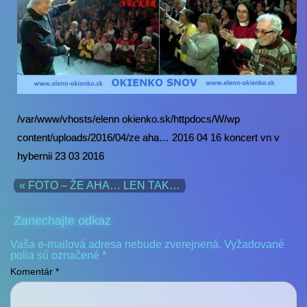
/var/www/vhosts/elenn okienko.sk/httpdocs/W/wp
content/uploads/2016/04/ze aha… 2016 04 16 koncert vn v
hybernii 23 03 2016
« FOTO – ŽE AHA… LEN TAK…
Zanechajte odkaz
Vaša e-mailová adresa nebude zverejnená.
Vyžadované
polia sú označené
*
Komentár
*