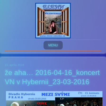
MENU
16. apríla 2016
že aha… 2016-04-16_koncert
VN v Hybernii_23-03-2016