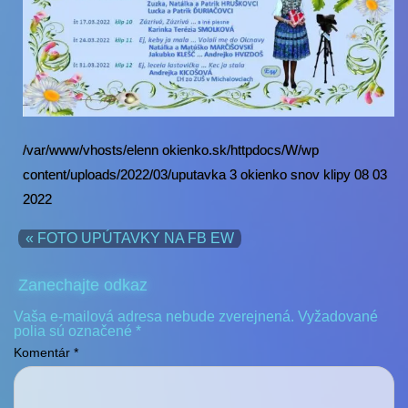
/var/www/vhosts/elenn okienko.sk/httpdocs/W/wp
content/uploads/2022/03/uputavka 3 okienko snov klipy 08 03
2022
« FOTO UPÚTAVKY NA FB EW
Zanechajte odkaz
Vaša e-mailová adresa nebude zverejnená.
Vyžadované
polia sú označené
*
Komentár
*