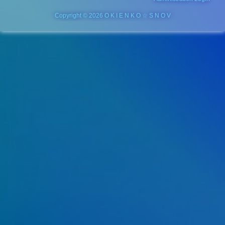
Copyright © 2026 O K I E N K O ☆ S N O V