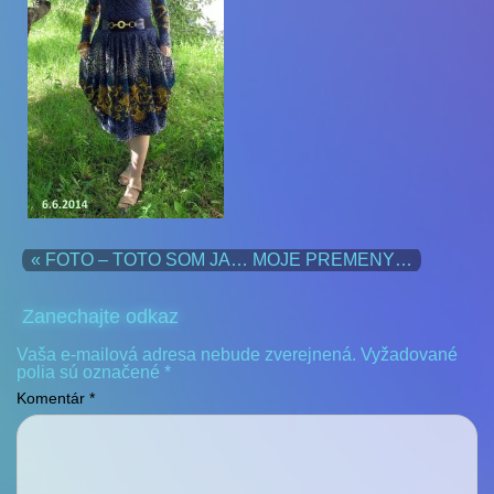
« FOTO – TOTO SOM JA… MOJE PREMENY…
Zanechajte odkaz
Vaša e-mailová adresa nebude zverejnená.
Vyžadované
polia sú označené
*
Komentár
*