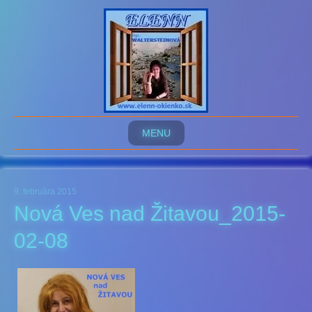
MENU
9. februára 2015
Nová Ves nad Žitavou_2015-
02-08