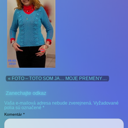
« FOTO – TOTO SOM JA… MOJE PREMENY…
Zanechajte odkaz
Vaša e-mailová adresa nebude zverejnená.
Vyžadované
polia sú označené
*
Komentár
*