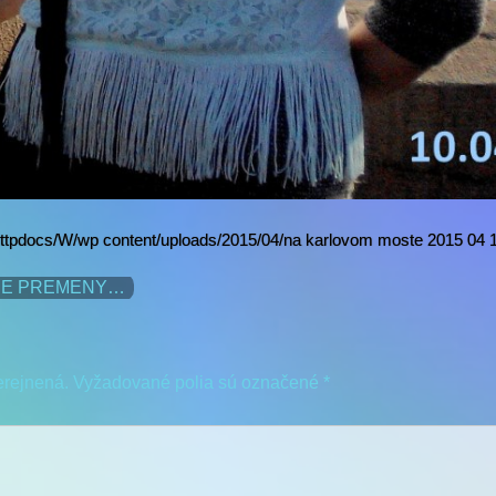
httpdocs/W/wp content/uploads/2015/04/na karlovom moste 2015 04 
OJE PREMENY…
erejnená.
Vyžadované polia sú označené
*