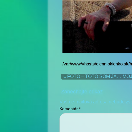
/var/www/vhosts/elenn okienko.sk/
« FOTO – TOTO SOM JA… M
Zanechajte odkaz
Vaša e-mailová adresa nebude zv
Komentár
*