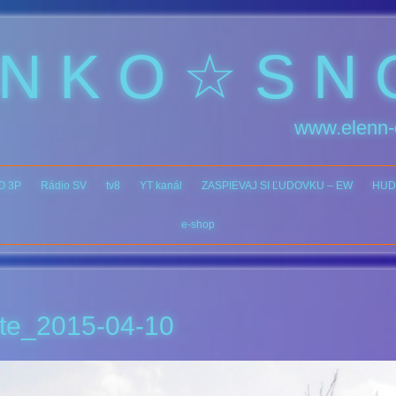
 N K O ☆ S N 
www.elenn-
O 3P
Rádio SV
tv8
YT kanál
ZASPIEVAJ SI ĽUDOVKU – EW
HUD
e-shop
te_2015-04-10