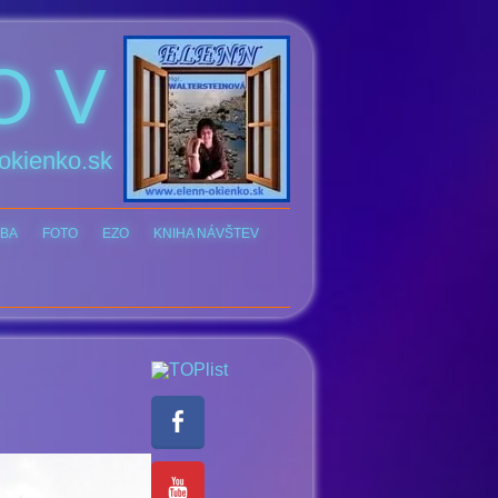
O V
okienko.sk
BA
FOTO
EZO
KNIHA NÁVŠTEV