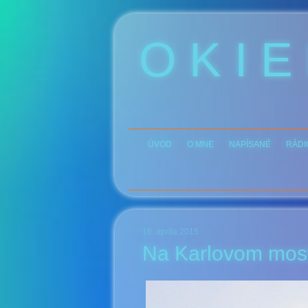
O K I E
ÚVOD
O MNE
NAPÍSANÉ
RÁDI
16. apríla 2015
Na Karlovom mos