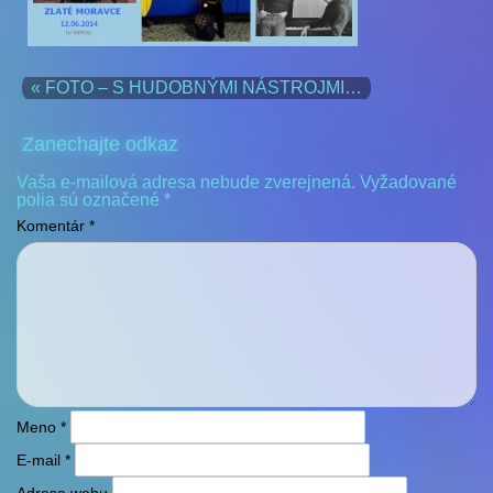
« FOTO – S HUDOBNÝMI NÁSTROJMI…
Zanechajte odkaz
Vaša e-mailová adresa nebude zverejnená.
Vyžadované
polia sú označené
*
Komentár
*
Meno
*
E-mail
*