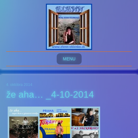
MENU
4. októbra 2014
že aha… _4-10-2014