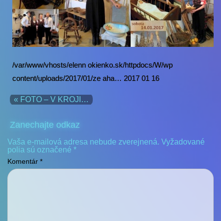
/var/www/vhosts/elenn okienko.sk/httpdocs/W/wp
content/uploads/2017/01/ze aha… 2017 01 16
« FOTO – V KROJI…
Zanechajte odkaz
Vaša e-mailová adresa nebude zverejnená.
Vyžadované
polia sú označené
*
Komentár
*