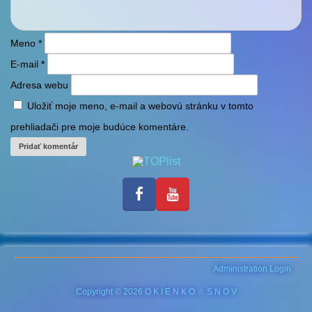
Meno
*
E-mail
*
Adresa webu
Uložiť moje meno, e-mail a webovú stránku v tomto
prehliadači pre moje budúce komentáre.
Administration Login
Copyright © 2026 O K I E N K O ☆ S N O V