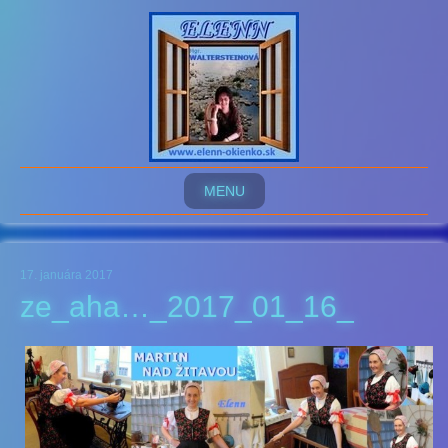
MENU
17. januára 2017
ze_aha…_2017_01_16_