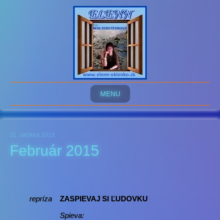
MENU
31. októbra 2015
Február 2015
repríza
ZASPIEVAJ SI ĽUDOVKU
Spieva: