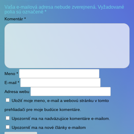
Vaša e-mailová adresa nebude zverejnená.
Vyžadované
polia sú označené
*
Komentár
*
Meno
*
E-mail
*
Adresa webu
Uložiť moje meno, e-mail a webovú stránku v tomto
prehliadači pre moje budúce komentáre.
Upozorniť ma na nadväzujúce komentáre e-mailom.
Upozorniť ma na nové články e-mailom