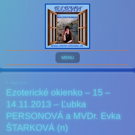
MENU
2. mája 2014
Ezoterické okienko – 15 –
14.11.2013 – Ľubka
PERSONOVÁ a MVDr. Evka
ŠTARKOVÁ (n)