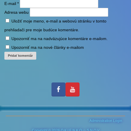
E-mail
*
Adresa webu
Uložiť moje meno, e-mail a webovú stránku v tomto
prehliadači pre moje budúce komentáre.
Upozorniť ma na nadväzujúce komentáre e-mailom.
Upozorniť ma na nové články e-mailom
Administration Login
Copyright © 2026 O K I E N K O ☆ S N O V