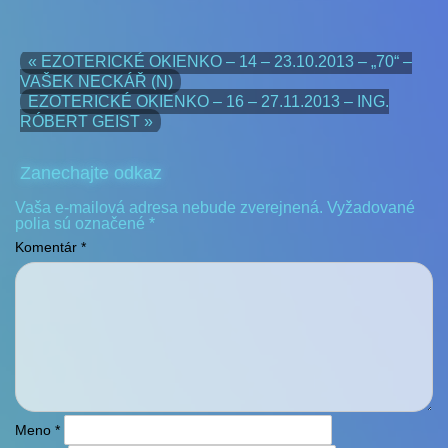
« EZOTERICKÉ OKIENKO – 14 – 23.10.2013 – „70“ –
VAŠEK NECKÁŘ (N)
EZOTERICKÉ OKIENKO – 16 – 27.11.2013 – ING.
RÓBERT GEIST »
Zanechajte odkaz
Vaša e-mailová adresa nebude zverejnená.
Vyžadované
polia sú označené
*
Komentár
*
Meno
*