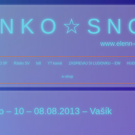
 N K O ☆ S N 
www.elenn-
O 3P
Rádio SV
tv8
YT kanál
ZASPIEVAJ SI ĽUDOVKU – EW
HUD
e-shop
o – 10 – 08.08.2013 – Vašík