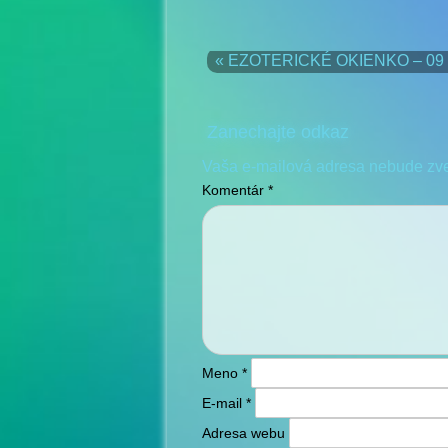
« EZOTERICKÉ OKIENKO – 09 
Zanechajte odkaz
Vaša e-mailová adresa nebude zv
Komentár
*
Meno
*
E-mail
*
Adresa webu