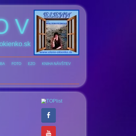
O V
okienko.sk
BA
FOTO
EZO
KNIHA NÁVŠTEV