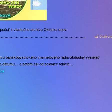
ypočuť z vlastného archívu Okienka snov:
……………………………………………………………..
už čosko
hívu banskobystrického internetového rádia Slobodný vysielač
ľa dátumu… a potom asi od polovice relácie…
ača