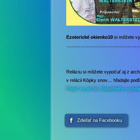
Ezoterické okienko10
si môžete v
………………………………………
Reláciu si môžete vypočuť aj z arc
v relácii Kôpky snov… hľadajte pod
Prejsť na archív Slobodného vysiel
Zdieľať na Facebooku