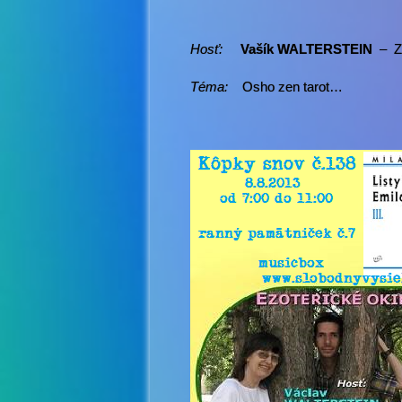
Hosť:
Vašík WALTERSTEIN
– Zl
Téma:
Osho zen tarot…