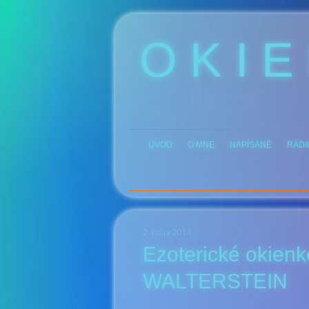
O K I E
ÚVOD
O MNE
NAPÍSANÉ
RÁDI
2. mája 2014
Ezoterické okienk
WALTERSTEIN