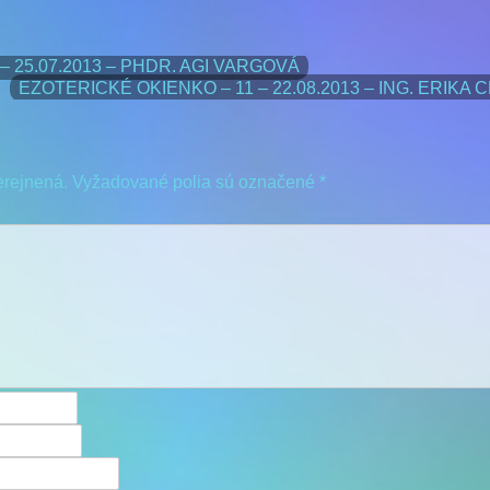
– 25.07.2013 – PHDR. AGI VARGOVÁ
EZOTERICKÉ OKIENKO – 11 – 22.08.2013 – ING. ERIKA
erejnená.
Vyžadované polia sú označené
*