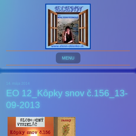
MENU
14. mája 2014
EO 12_Kôpky snov č.156_13-
09-2013