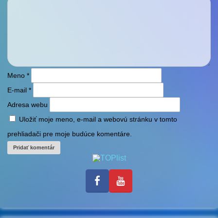
Meno
*
E-mail
*
Adresa webu
Uložiť moje meno, e-mail a webovú stránku v tomto
prehliadači pre moje budúce komentáre.