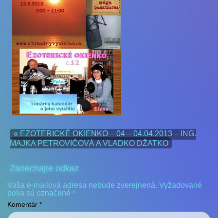
« EZOTERICKÉ OKIENKO – 04 – 04.04.2013 – ING.
MAJKA PETROVIČOVÁ A VLADKO DŽATKO
Zanechajte odkaz
Vaša e-mailová adresa nebude zverejnená.
Vyžadované
polia sú označené
*
Komentár
*