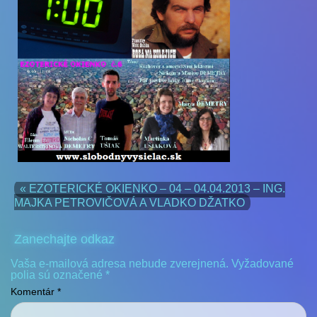
« EZOTERICKÉ OKIENKO – 04 – 04.04.2013 – ING.
MAJKA PETROVIČOVÁ A VLADKO DŽATKO
Zanechajte odkaz
Vaša e-mailová adresa nebude zverejnená.
Vyžadované
polia sú označené
*
Komentár
*