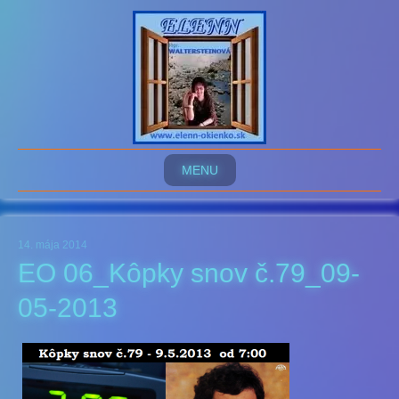
MENU
14. mája 2014
EO 06_Kôpky snov č.79_09-
05-2013