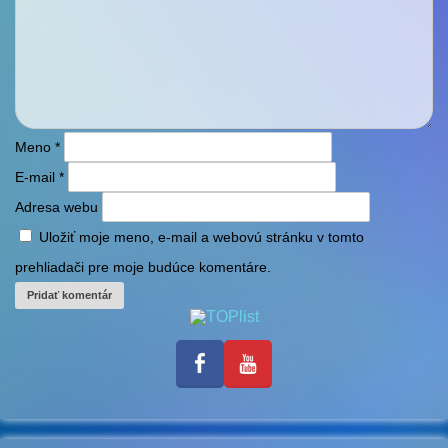
Meno
*
E-mail
*
Adresa webu
Uložiť moje meno, e-mail a webovú stránku v tomto
prehliadači pre moje budúce komentáre.