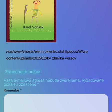
/var/www/vhosts/elenn okienko.sk/httpdocs/W/wp
content/uploads/2015/12/kv zbierka versov
Zanechajte odkaz
Vaša e-mailová adresa nebude zverejnená.
Vyžadované
polia sú označené
*
Komentár
*