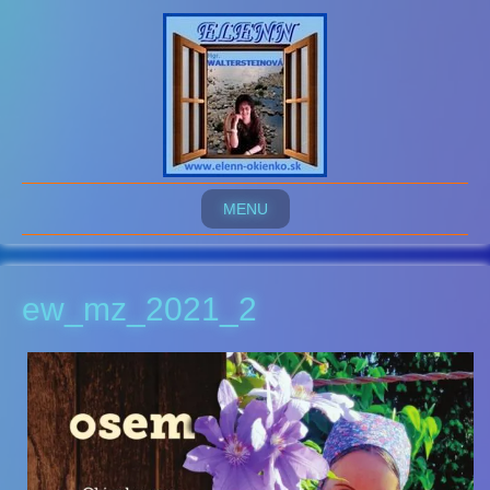
MENU
ew_mz_2021_2