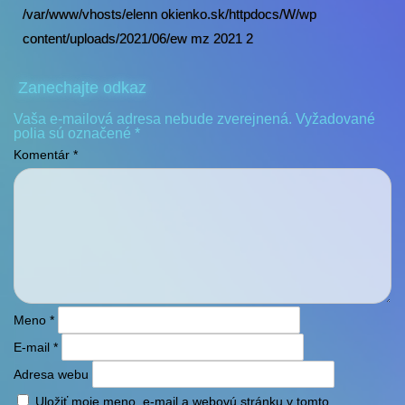
/var/www/vhosts/elenn okienko.sk/httpdocs/W/wp
content/uploads/2021/06/ew mz 2021 2
Zanechajte odkaz
Vaša e-mailová adresa nebude zverejnená.
Vyžadované
polia sú označené
*
Komentár
*
Meno
*
E-mail
*
Adresa webu
Uložiť moje meno, e-mail a webovú stránku v tomto