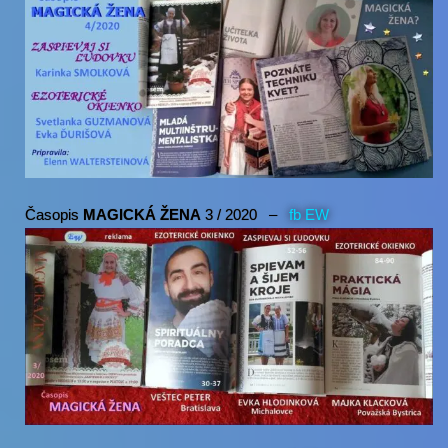
Časopis
MAGICKÁ ŽENA
3 / 2020 –
fb EW