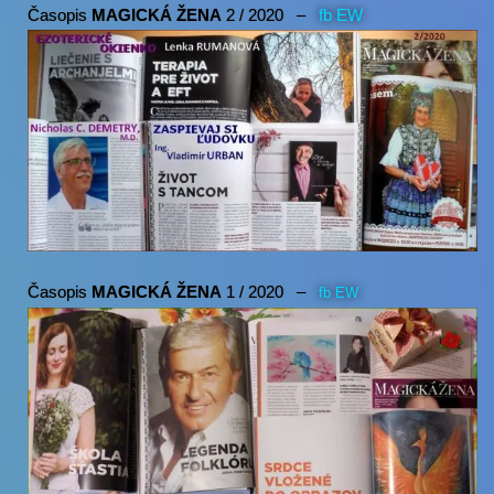
Časopis
MAGICKÁ ŽENA
2 / 2020 –
fb EW
Časopis
MAGICKÁ ŽENA
1 / 2020 –
fb EW