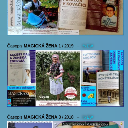
Časopis
MAGICKÁ ŽENA
1 / 2019 –
fb EW
Časopis
MAGICKÁ ŽENA
3 / 2018 –
fb EW