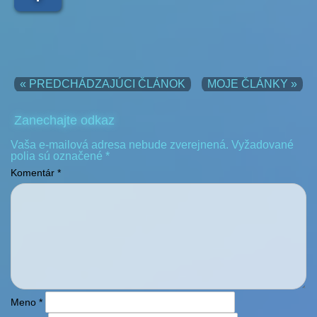
« PREDCHÁDZAJÚCI ČLÁNOK
MOJE ČLÁNKY »
Zanechajte odkaz
Vaša e-mailová adresa nebude zverejnená.
Vyžadované
polia sú označené
*
Komentár
*
Meno
*