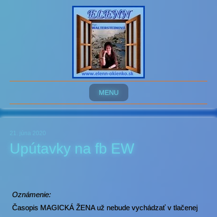
MENU
21. júna 2020
Upútavky na fb EW
Oznámenie:
Časopis MAGICKÁ ŽENA už nebude vychádzať v tlačenej