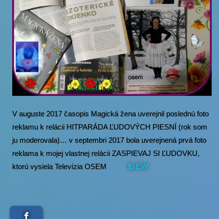
V auguste 2017 časopis Magická žena uverejnil poslednú foto
reklamu k relácii HITPARÁDA ĽUDOVÝCH PIESNÍ (rok som
ju moderovala)… v septembri 2017 bola uverejnená prvá foto
reklama k mojej vlastnej relácii ZASPIEVAJ SI ĽUDOVKU,
ktorú vysiela Televízia OSEM
fb EW