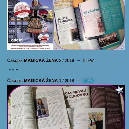
Časopis
MAGICKÁ ŽENA
2 / 2018 –
fb EW
……..
Časopis
MAGICKÁ ŽENA
1 / 2018 –
fb EW