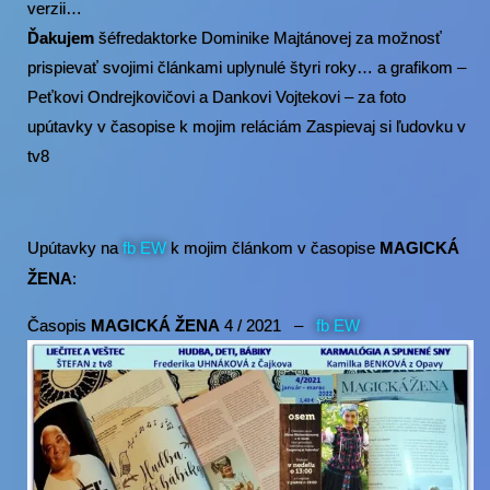
verzii…
Ďakujem
šéfredaktorke Dominike Majtánovej za možnosť
prispievať svojimi článkami uplynulé štyri roky… a grafikom –
Peťkovi Ondrejkovičovi a Dankovi Vojtekovi – za foto
upútavky v časopise k mojim reláciám Zaspievaj si ľudovku v
tv8
Upútavky na
fb EW
k mojim článkom v časopise
MAGICKÁ
ŽENA
:
Časopis
MAGICKÁ ŽENA
4 / 2021 –
fb EW