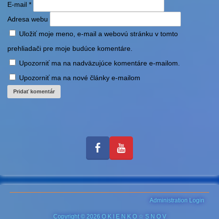
E-mail
*
Adresa webu
Uložiť moje meno, e-mail a webovú stránku v tomto
prehliadači pre moje budúce komentáre.
Upozorniť ma na nadväzujúce komentáre e-mailom.
Upozorniť ma na nové články e-mailom
Administration Login
Copyright © 2026 O K I E N K O ☆ S N O V