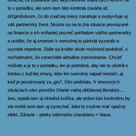
to v poriadku, ale sem-tam táto kontrola zaváňa až
držgrošstvom, čo do značnej miery zasahuje a ovplyvňuje aj
váš partnerský život. Skúste sa na to (na situácie previazané
na financie a ich míňanie) pozrieť pohľadom vášho partnera/ky
a uvidíte, že aj smerom k nemu/nej to párkrát vyzeralo a
vyznelo nepekne. Stále sa krútite okolo možnosti podnikať, s
rozhodnutím, že zanecháte aktuálne zamestnanie. Chcieť
môžete a je to v poriadku, len je potrebné, aby ste to ošetrili s
istotou z každej strany, lebo len samotný nápad nestačí, aj
keď je považovaný za „gro“, čiže podstatu. V stresových
situáciach vám pomôže čítanie vašej obľúbenej literatúry…
áno, spadá tam aj vkladná knižka, ale práve túto konkrétnu by
ste mohli sem-tam aj vynechať, lebo to zvykne mať opačný
efekt. Zdravie – pletky intímneho charakteru + hlava.