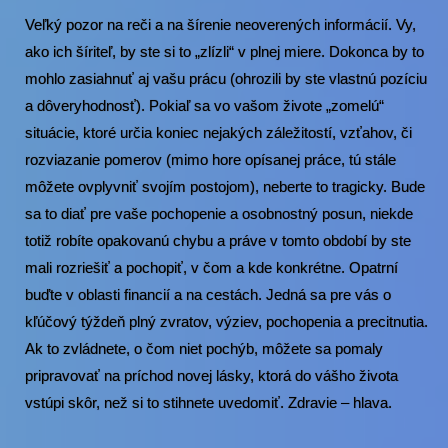
Veľký pozor na reči a na šírenie neoverených informácií. Vy,
ako ich šíriteľ, by ste si to „zlízli“ v plnej miere. Dokonca by to
mohlo zasiahnuť aj vašu prácu (ohrozili by ste vlastnú pozíciu
a dôveryhodnosť). Pokiaľ sa vo vašom živote „zomelú“
situácie, ktoré určia koniec nejakých záležitostí, vzťahov, či
rozviazanie pomerov (mimo hore opísanej práce, tú stále
môžete ovplyvniť svojím postojom), neberte to tragicky. Bude
sa to diať pre vaše pochopenie a osobnostný posun, niekde
totiž robíte opakovanú chybu a práve v tomto období by ste
mali rozriešiť a pochopiť, v čom a kde konkrétne. Opatrní
buďte v oblasti financií a na cestách. Jedná sa pre vás o
kľúčový týždeň plný zvratov, výziev, pochopenia a precitnutia.
Ak to zvládnete, o čom niet pochýb, môžete sa pomaly
pripravovať na príchod novej lásky, ktorá do vášho života
vstúpi skôr, než si to stihnete uvedomiť. Zdravie – hlava.