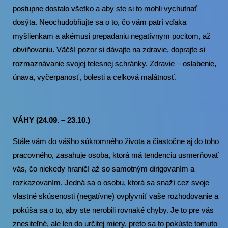
postupne dostalo všetko a aby ste si to mohli vychutnať
dosýta. Neochudobňujte sa o to, čo vám patrí vďaka
myšlienkam a akémusi prepadaniu negatívnym pocitom, až
obviňovaniu. Väčší pozor si dávajte na zdravie, doprajte si
rozmaznávanie svojej telesnej schránky. Zdravie – oslabenie,
únava, vyčerpanosť, bolesti a celková malátnosť.
VÁHY (24.09. – 23.10.)
Stále vám do vášho súkromného života a čiastočne aj do toho
pracovného, zasahuje osoba, ktorá má tendenciu usmerňovať
vás, čo niekedy hraničí až so samotným dirigovaním a
rozkazovaním. Jedná sa o osobu, ktorá sa snaží cez svoje
vlastné skúsenosti (negatívne) ovplyvniť vaše rozhodovanie a
pokúša sa o to, aby ste nerobili rovnaké chyby. Je to pre vás
znesiteľné, ale len do určitej miery, preto sa to pokúste tomuto