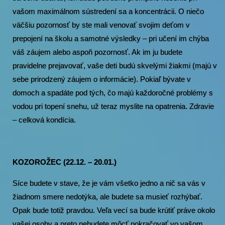
vašom maximálnom sústredení sa a koncentrácii. O niečo
väčšiu pozornosť by ste mali venovať svojim deťom v
prepojení na školu a samotné výsledky – pri učení im chýba
váš záujem alebo aspoň pozornosť. Ak im ju budete
pravidelne prejavovať, vaše deti budú skvelými žiakmi (majú v
sebe prirodzený záujem o informácie). Pokiaľ bývate v
domoch a spadáte pod tých, čo majú každoročné problémy s
vodou pri topení snehu, už teraz myslite na opatrenia. Zdravie
– celková kondícia.
KOZOROŽEC (22.12. – 20.01.)
Síce budete v stave, že je vám všetko jedno a nič sa vás v
žiadnom smere nedotýka, ale budete sa musieť rozhýbať.
Opak bude totiž pravdou. Veľa vecí sa bude krútiť práve okolo
vašej osoby a preto nebudete môcť pokračovať vo vašom,