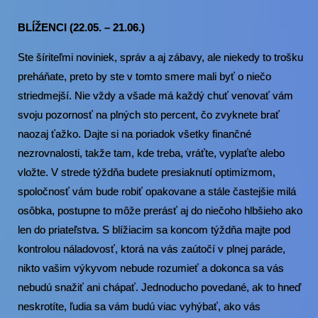
BLÍŽENCI (22.05. – 21.06.)
Ste šíriteľmi noviniek, správ a aj zábavy, ale niekedy to trošku
preháňate, preto by ste v tomto smere mali byť o niečo
striedmejší. Nie vždy a všade má každý chuť venovať vám
svoju pozornosť na plných sto percent, čo zvyknete brať
naozaj ťažko. Dajte si na poriadok všetky finančné
nezrovnalosti, takže tam, kde treba, vráťte, vyplaťte alebo
vložte. V strede týždňa budete presiaknutí optimizmom,
spoločnosť vám bude robiť opakovane a stále častejšie milá
osôbka, postupne to môže prerásť aj do niečoho hlbšieho ako
len do priateľstva. S blížiacim sa koncom týždňa majte pod
kontrolou náladovosť, ktorá na vás zaútočí v plnej paráde,
nikto vašim výkyvom nebude rozumieť a dokonca sa vás
nebudú snažiť ani chápať. Jednoducho povedané, ak to hneď
neskrotíte, ľudia sa vám budú viac vyhýbať, ako vás