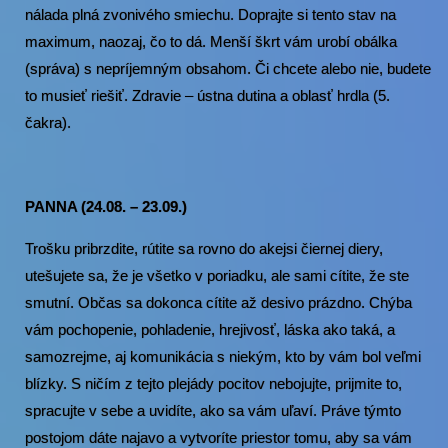
nálada plná zvonivého smiechu. Doprajte si tento stav na
maximum, naozaj, čo to dá. Menší škrt vám urobí obálka
(správa) s nepríjemným obsahom. Či chcete alebo nie, budete
to musieť riešiť. Zdravie – ústna dutina a oblasť hrdla (5.
čakra).
PANNA (24.08. – 23.09.)
Trošku pribrzdite, rútite sa rovno do akejsi čiernej diery,
utešujete sa, že je všetko v poriadku, ale sami cítite, že ste
smutní. Občas sa dokonca cítite až desivo prázdno. Chýba
vám pochopenie, pohladenie, hrejivosť, láska ako taká, a
samozrejme, aj komunikácia s niekým, kto by vám bol veľmi
blízky. S ničím z tejto plejády pocitov nebojujte, prijmite to,
spracujte v sebe a uvidíte, ako sa vám uľaví. Práve týmto
postojom dáte najavo a vytvoríte priestor tomu, aby sa vám