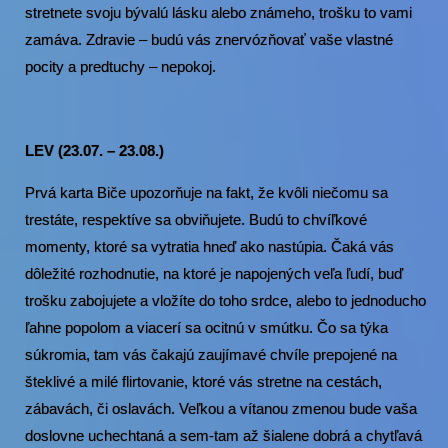
stretnete svoju bývalú lásku alebo známeho, trošku to vami
zamáva. Zdravie – budú vás znervózňovať vaše vlastné
pocity a predtuchy – nepokoj.
LEV (23.07. – 23.08.)
Prvá karta Biče upozorňuje na fakt, že kvôli niečomu sa
trestáte, respektíve sa obviňujete. Budú to chvíľkové
momenty, ktoré sa vytratia hneď ako nastúpia. Čaká vás
dôležité rozhodnutie, na ktoré je napojených veľa ľudí, buď
trošku zabojujete a vložíte do toho srdce, alebo to jednoducho
ľahne popolom a viacerí sa ocitnú v smútku. Čo sa týka
súkromia, tam vás čakajú zaujímavé chvíle prepojené na
šteklivé a milé flirtovanie, ktoré vás stretne na cestách,
zábavách, či oslavách. Veľkou a vítanou zmenou bude vaša
doslovne uchechtaná a sem-tam až šialene dobrá a chytľavá