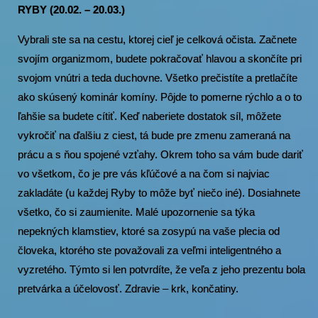
RYBY (20.02. – 20.03.)
Vybrali ste sa na cestu, ktorej cieľ je celková očista. Začnete
svojím organizmom, budete pokračovať hlavou a skončíte pri
svojom vnútri a teda duchovne. Všetko prečistíte a pretlačíte
ako skúsený kominár komíny. Pôjde to pomerne rýchlo a o to
ľahšie sa budete cítiť. Keď naberiete dostatok síl, môžete
vykročiť na ďalšiu z ciest, tá bude pre zmenu zameraná na
prácu a s ňou spojené vzťahy. Okrem toho sa vám bude dariť
vo všetkom, čo je pre vás kľúčové a na čom si najviac
zakladáte (u každej Ryby to môže byť niečo iné). Dosiahnete
všetko, čo si zaumienite. Malé upozornenie sa týka
nepekných klamstiev, ktoré sa zosypú na vaše plecia od
človeka, ktorého ste považovali za veľmi inteligentného a
vyzretého. Týmto si len potvrdíte, že veľa z jeho prezentu bola
pretvárka a účelovosť. Zdravie – krk, končatiny.