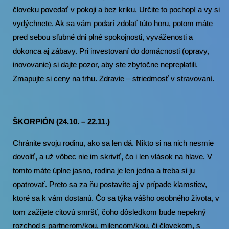
človeku povedať v pokoji a bez kriku. Určite to pochopí a vy si
vydýchnete. Ak sa vám podarí zdolať túto horu, potom máte
pred sebou sľubné dni plné spokojnosti, vyváženosti a
dokonca aj zábavy. Pri investovaní do domácnosti (opravy,
inovovanie) si dajte pozor, aby ste zbytočne nepreplatili.
Zmapujte si ceny na trhu. Zdravie – striedmosť v stravovaní.
ŠKORPIÓN (24.10. – 22.11.)
Chránite svoju rodinu, ako sa len dá. Nikto si na nich nesmie
dovoliť, a už vôbec nie im skriviť, čo i len vlások na hlave. V
tomto máte úplne jasno, rodina je len jedna a treba si ju
opatrovať. Preto sa za ňu postavíte aj v prípade klamstiev,
ktoré sa k vám dostanú. Čo sa týka vášho osobného života, v
tom zažijete citovú smršť, čoho dôsledkom bude nepekný
rozchod s partnerom/kou, milencom/kou, či človekom, s