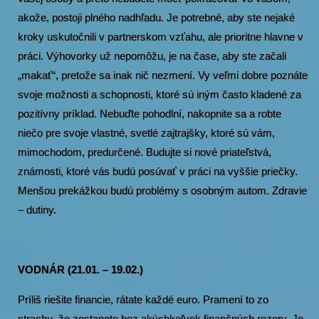
akože, postoji plného nadhľadu. Je potrebné, aby ste nejaké
kroky uskutočnili v partnerskom vzťahu, ale prioritne hlavne v
práci. Výhovorky už nepomôžu, je na čase, aby ste začali
„makať“, pretože sa inak nič nezmení. Vy veľmi dobre poznáte
svoje možnosti a schopnosti, ktoré sú iným často kladené za
pozitívny príklad. Nebuďte pohodlní, nakopnite sa a robte
niečo pre svoje vlastné, svetlé zajtrajšky, ktoré sú vám,
mimochodom, predurčené. Budujte si nové priateľstvá,
známosti, ktoré vás budú posúvať v práci na vyššie priečky.
Menšou prekážkou budú problémy s osobným autom. Zdravie
– dutiny.
VODNÁR (21.01. – 19.02.)
Príliš riešite financie, rátate každé euro. Pramení to zo
strachu, že zostanete bez akýchkoľvek finančných rezerv. Je