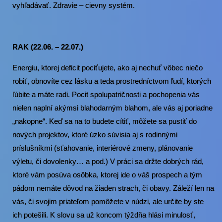
vyhľadávať. Zdravie – cievny systém.
RAK (22.06. – 22.07.)
Energiu, ktorej deficit pociťujete, ako aj nechuť vôbec niečo
robiť, obnovíte cez lásku a teda prostredníctvom ľudí, ktorých
ľúbite a máte radi. Pocit spolupatričnosti a pochopenia vás
nielen naplní akýmsi blahodarným blahom, ale vás aj poriadne
„nakopne“. Keď sa na to budete cítiť, môžete sa pustiť do
nových projektov, ktoré úzko súvisia aj s rodinnými
príslušníkmi (sťahovanie, interiérové zmeny, plánovanie
výletu, či dovolenky… a pod.) V práci sa držte dobrých rád,
ktoré vám posúva osôbka, ktorej ide o váš prospech a tým
pádom nemáte dôvod na žiaden strach, či obavy. Záleží len na
vás, či svojim priateľom pomôžete v núdzi, ale určite by ste
ich potešili. K slovu sa už koncom týždňa hlási minulosť,