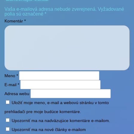
Vaša e-mailová adresa nebude zverejnená.
Vyžadované
polia sú označené
*
Komentár
*
Meno
*
E-mail
*
Adresa webu
Uložiť moje meno, e-mail a webovú stránku v tomto
prehliadači pre moje budúce komentáre.
Upozorniť ma na nadväzujúce komentáre e-mailom.
Upozorniť ma na nové články e-mailom