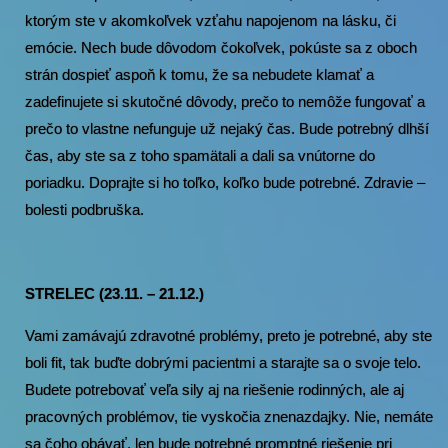
ktorým ste v akomkoľvek vzťahu napojenom na lásku, či
emócie. Nech bude dôvodom čokoľvek, pokúste sa z oboch
strán dospieť aspoň k tomu, že sa nebudete klamať a
zadefinujete si skutočné dôvody, prečo to nemôže fungovať a
prečo to vlastne nefunguje už nejaký čas. Bude potrebný dlhší
čas, aby ste sa z toho spamätali a dali sa vnútorne do
poriadku. Doprajte si ho toľko, koľko bude potrebné. Zdravie –
bolesti podbruška.
STRELEC (23.11. – 21.12.)
Vami zamávajú zdravotné problémy, preto je potrebné, aby ste
boli fit, tak buďte dobrými pacientmi a starajte sa o svoje telo.
Budete potrebovať veľa sily aj na riešenie rodinných, ale aj
pracovných problémov, tie vyskočia znenazdajky. Nie, nemáte
sa čoho obávať, len bude potrebné promptné riešenie pri