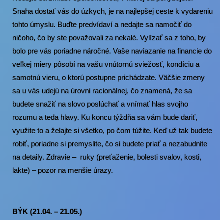
Snaha dostať vás do úzkych, je na najlepšej ceste k vydareniu
tohto úmyslu. Buďte predvídaví a nedajte sa namočiť do
ničoho, čo by ste považovali za nekalé. Vylízať sa z toho, by
bolo pre vás poriadne náročné. Vaše naviazanie na financie do
veľkej miery pôsobí na vašu vnútornú sviežosť, kondíciu a
samotnú vieru, o ktorú postupne prichádzate. Väčšie zmeny
sa u vás udejú na úrovni racionálnej, čo znamená, že sa
budete snažiť na slovo poslúchať a vnímať hlas svojho
rozumu a teda hlavy. Ku koncu týždňa sa vám bude dariť,
využite to a želajte si všetko, po čom túžite. Keď už tak budete
robiť, poriadne si premyslite, čo si budete priať a nezabudnite
na detaily. Zdravie – ruky (preťaženie, bolesti svalov, kosti,
lakte) – pozor na menšie úrazy.
BÝK (21.04. – 21.05.)