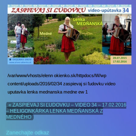
/var/www/vhosts/elenn okienko.sk/httpdocs/W/wp
content/uploads/2016/02/34 zaspievaj si ľudovku video
uputavka lenka mednanska medne ew 1
« ZASPIEVAJ SI ĽUDOVKU – VIDEO 34 – 17.02.2016
– HELIGONKÁRKA LENKA MEDŇANSKÁ Z
MEDNÉHO
Zanechajte odkaz