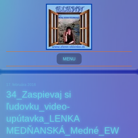
MENU
17. februára 2016
34_Zaspievaj si
ľudovku_video-
upútavka_LENKA
MEDŇANSKÁ_Medné_EW