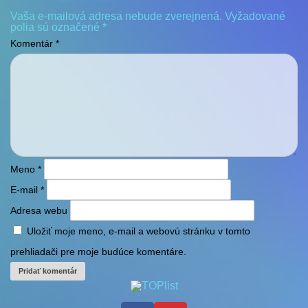
Vaša e-mailová adresa nebude zverejnená.
Vyžadované
polia sú označené
*
Komentár
*
Meno
*
E-mail
*
Adresa webu
Uložiť moje meno, e-mail a webovú stránku v tomto
prehliadači pre moje budúce komentáre.