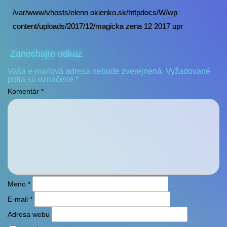
/var/www/vhosts/elenn okienko.sk/httpdocs/W/wp
content/uploads/2017/12/magicka zena 12 2017 upr
Zanechajte odkaz
Vaša e-mailová adresa nebude zverejnená.
Vyžadované
polia sú označené
*
Komentár
*
Meno
*
E-mail
*
Adresa webu