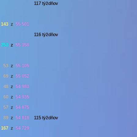
117 týždňov
143
z
55 501
116 týždňov
253
z
55 358
53
z
55 105
69
z
55 052
48
z
54 983
60
z
54 935
57
z
54 875
89
z
54 818
115 týždňov
167
z
54 729