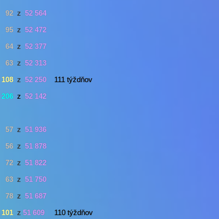
92
z
52 564
95
z
52 472
64
z
52 377
63
z
52 313
108
z
52 250
111 týždňov
206
z
52 142
57
z
51 936
56
z
51 878
72
z
51 822
63
z
51 750
78
z
51 687
101
z
51 609
110 týždňov