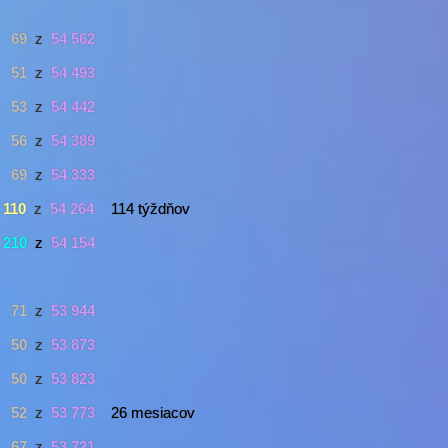
69
z
54 562
51
z
54 493
53
z
54 442
56
z
54 389
69
z
54 333
110
z
54 264
114 týždňov
210
z
54 154
71
z
53 944
50
z
53 873
50
z
53 823
52
z
53 773
26 mesiacov
67
z
53 721