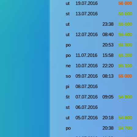
ut
19.07.2016
56 000
st
13.07.2016
55 600
ut
23:38
55 500
ut
12.07.2016
08:40
55 400
po
20:53
55 300
po
11.07.2016
15:58
55 200
ne
10.07.2016
22:20
55 100
so
09.07.2016
08:13
55 000
pi
08.07.2016
št
07.07.2016
09:05
54 900
st
06.07.2016
ut
05.07.2016
20:18
54 800
po
20:38
54 700