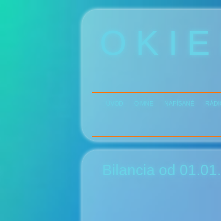
O K I E
ÚVOD
O MNE
NAPÍSANÉ
RÁDI
Bilancia od 01.01