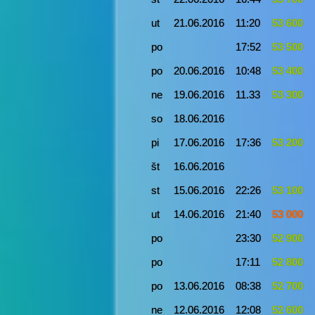
ut
21.06.2016
11:20
53 600
po
17:52
53 500
po
20.06.2016
10:48
53 400
ne
19.06.2016
11.33
53 300
so
18.06.2016
pi
17.06.2016
17:36
53 200
št
16.06.2016
st
15.06.2016
22:26
53 100
ut
14.06.2016
21:40
53 000
po
23:30
52 900
po
17:11
52 800
po
13.06.2016
08:38
52 700
ne
12.06.2016
12:08
52 600