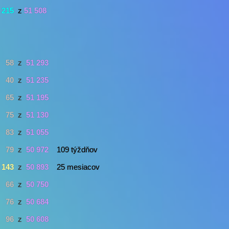
215
z
51 508
58
z
51 293
40
z
51 235
65
z
51 195
75
z
51 130
83
z
51 055
79
z
50 972
109 týždňov
143
z
50 893
25 mesiacov
66
z
50 750
76
z
50 684
96
z
50 608