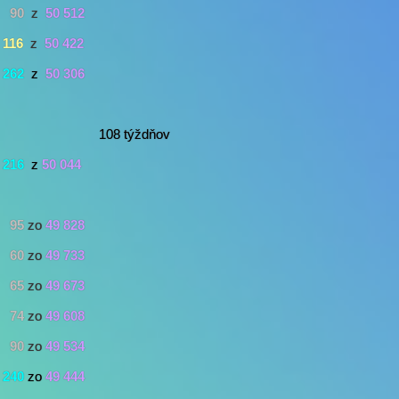
90
z
50 512
116
z
50 422
262
z
50 306
108 týždňov
216
z
50 044
95
zo
49 828
60
zo
49 733
65
zo
49 673
74
zo
49 608
90
zo
49 534
240
zo
49 444