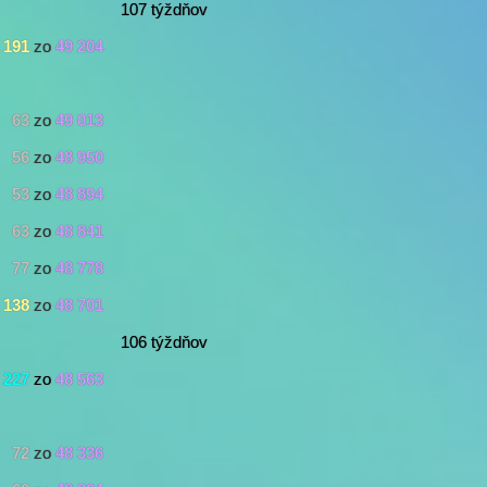
107 týždňov
191
zo
49 204
63
zo
49 013
56
zo
48 950
53
zo
48 894
63
zo
48 841
77
zo
48 778
138
zo
48 701
106 týždňov
227
zo
48 563
72
zo
48 336