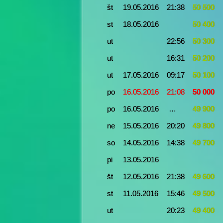
št
19.05.2016
21:38
50 500
st
18.05.2016
50 400
ut
22:56
50 300
ut
16:31
50 200
ut
17.05.2016
09:17
50 100
po
16.05.2016
21:08
50 000
po
16.05.2016
…
49 900
ne
15.05.2016
20:20
49 800
so
14.05.2016
14:38
49 700
pi
13.05.2016
št
12.05.2016
21:38
49 600
st
11.05.2016
15:46
49 500
ut
20:23
49 400