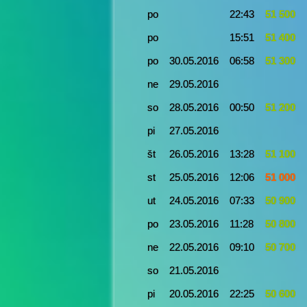
po
22:43
51 500
po
15:51
51 400
po
30.05.2016
06:58
51 300
ne
29.05.2016
so
28.05.2016
00:50
51 200
pi
27.05.2016
št
26.05.2016
13:28
51 100
st
25.05.2016
12:06
51 000
ut
24.05.2016
07:33
50 900
po
23.05.2016
11:28
50 800
ne
22.05.2016
09:10
50 700
so
21.05.2016
pi
20.05.2016
22:25
50 600