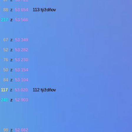
88
z
53 654
113 týždňov
217
z
53 566
67
z
53 349
52
z
53 282
76
z
53 230
50
z
53 154
84
z
53 104
117
z
53 020
112 týždňov
241
z
52 903
98
z
52 662