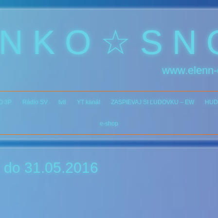
 N K O ☆ S N 
www.elenn-
O 3P
Rádio SV
tv8
YT kanál
ZASPIEVAJ SI ĽUDOVKU – EW
HUD
e-shop
. do 31.05.2016