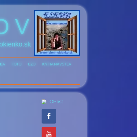
O V
okienko.sk
BA
FOTO
EZO
KNIHA NÁVŠTEV