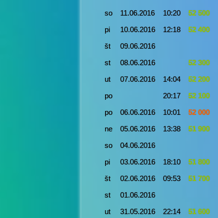
so
11.06.2016
10:20
52 500
pi
10.06.2016
12:18
52 400
št
09.06.2016
st
08.06.2016
52 300
ut
07.06.2016
14:04
52 200
po
20:17
52 100
po
06.06.2016
10:01
52 000
ne
05.06.2016
13:38
51 900
so
04.06.2016
pi
03.06.2016
18:10
51 800
št
02.06.2016
09:53
51 700
st
01.06.2016
ut
31.05.2016
22:14
51 600