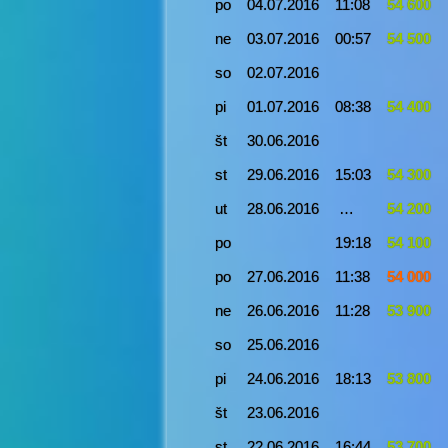
po
04.07.2016
11:08
54 600
ne
03.07.2016
00:57
54 500
so
02.07.2016
pi
01.07.2016
08:38
54 400
št
30.06.2016
st
29.06.2016
15:03
54 300
ut
28.06.2016
…
54 200
po
19:18
54 100
po
27.06.2016
11:38
54 000
ne
26.06.2016
11:28
53 900
so
25.06.2016
pi
24.06.2016
18:13
53 800
št
23.06.2016
st
22.06.2016
16:44
53 700