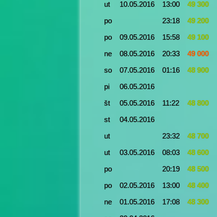
ut
10.05.2016
13:00
49 300
po
23:18
49 200
po
09.05.2016
15:58
49 100
ne
08.05.2016
20:33
49 000
so
07.05.2016
01:16
48 900
pi
06.05.2016
št
05.05.2016
11:22
48 800
st
04.05.2016
ut
23:32
48 700
ut
03.05.2016
08:03
48 600
po
20:19
48 500
po
02.05.2016
13:00
48 400
ne
01.05.2016
17:08
48 300