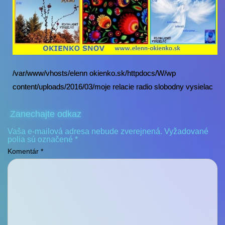
/var/www/vhosts/elenn okienko.sk/httpdocs/W/wp
content/uploads/2016/03/moje relacie radio slobodny vysielac
Zanechajte odkaz
Vaša e-mailová adresa nebude zverejnená.
Vyžadované
polia sú označené
*
Komentár
*