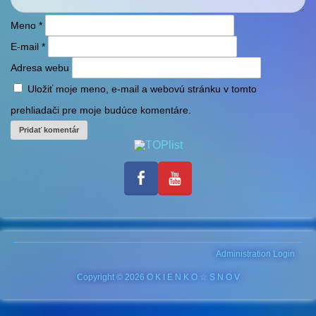
Meno
*
E-mail
*
Adresa webu
Uložiť moje meno, e-mail a webovú stránku v tomto
prehliadači pre moje budúce komentáre.
Administration Login
Copyright © 2026 O K I E N K O ☆ S N O V