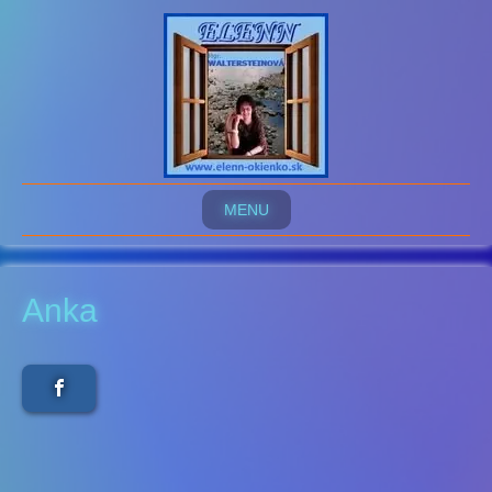
MENU
Anka