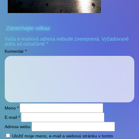
Zanechajte odkaz
Vaša e-mailová adresa nebude zverejnená.
Vyžadované
polia sú označené
*
Komentár
*
Meno
*
E-mail
*
Adresa webu
Uložiť moje meno, e-mail a webovú stránku v tomto