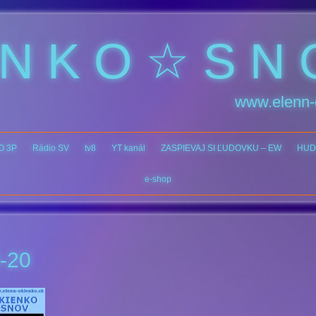
 N K O ☆ S N 
www.elenn-
O 3P
Rádio SV
tv8
YT kanál
ZASPIEVAJ SI ĽUDOVKU – EW
HUD
e-shop
-20