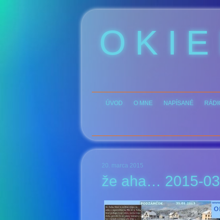
O K I E
ÚVOD
O MNE
NAPÍSANÉ
RÁDI
20. marca 2015
že aha… 2015-03