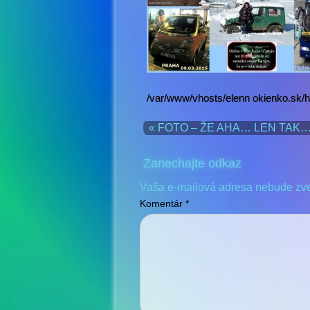
/var/www/vhosts/elenn okienko.sk/
« FOTO – ŽE AHA… LEN TAK
Zanechajte odkaz
Vaša e-mailová adresa nebude zv
Komentár
*