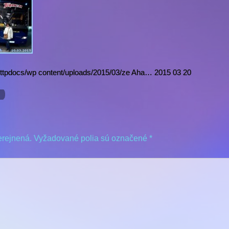
httpdocs/wp content/uploads/2015/03/ze Aha… 2015 03 20
…
erejnená.
Vyžadované polia sú označené
*