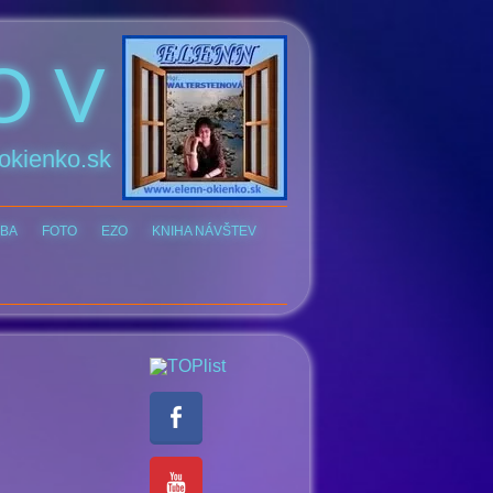
O V
okienko.sk
BA
FOTO
EZO
KNIHA NÁVŠTEV