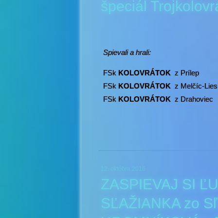
špeciál Trojkolov
Spievali a hrali:
FSk
KOLOVRÁTOK
z Prílep
FSk
KOLOVRÁTOK
z Melčíc-Lie
FSk
KOLOVRÁTOK
z Drahoviec
12. októbra 2016
ZASPIEVAJ SI ĽU
SĽAŽIANKA zo Sľa