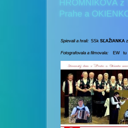
HROMNÍKOVÁ z T
Prahe a OKIENK
Spievali a hrali:
SSk
SĽAŽIANKA
z
Fotografovala a filmovala:
EW tu