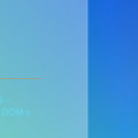
6 –
Ý DOM v