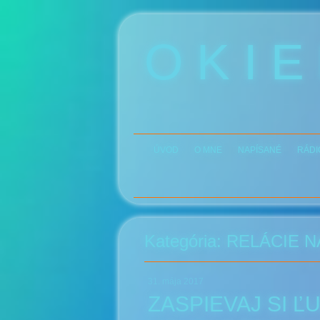
O K I E
ÚVOD
O MNE
NAPÍSANÉ
RÁDI
Kategória:
RELÁCIE N
31. mája 2017
ZASPIEVAJ SI ĽU