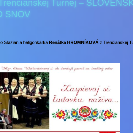
renčianskej Turnej – SLOVENS
O SNOV
o Sľažian a heligonkárka
Renátka HROMNÍKOVÁ
z Trenčianskej Tu