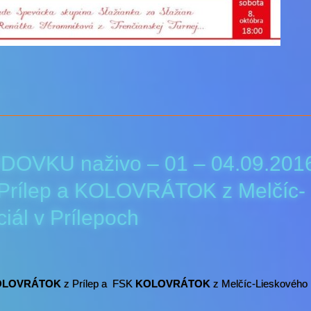
DOVKU naživo – 01 – 04.09.201
rílep a KOLOVRÁTOK z Melčíc-
iál v Prílepoch
OLOVRÁTOK
z Prílep a FSK
KOLOVRÁTOK
z Melčíc-Lieskového