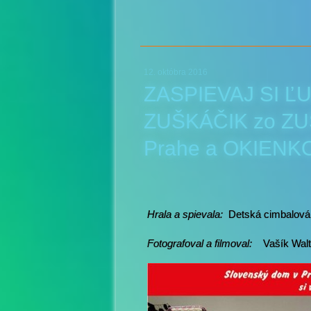
12. októbra 2016
ZASPIEVAJ SI ĽU
ZUŠKÁČIK zo ZU
Prahe a OKIENK
Hrala a spievala:
Detská cimbalová
Fotografoval a filmoval:
Vašík Walte