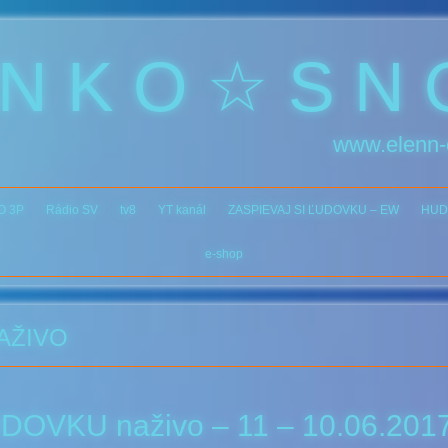
 N K O ☆ S N 
www.elenn-
O 3P
Rádio SV
tv8
YT kanál
ZASPIEVAJ SI ĽUDOVKU – EW
HUD
e-shop
AŽIVO
DOVKU naživo – 11 – 10.06.201