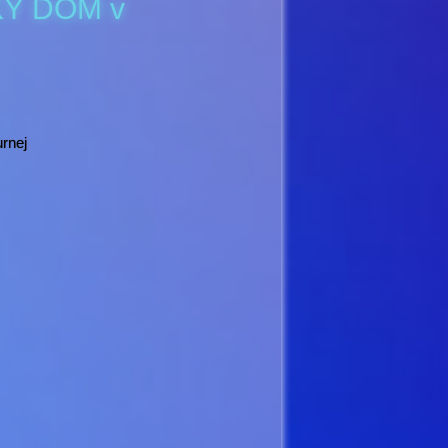
KÝ DOM v
rnej