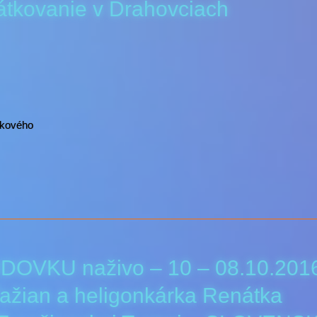
rátkovanie v Drahovciach
skového
DOVKU naživo – 10 – 08.10.201
žian a heligonkárka Renátka