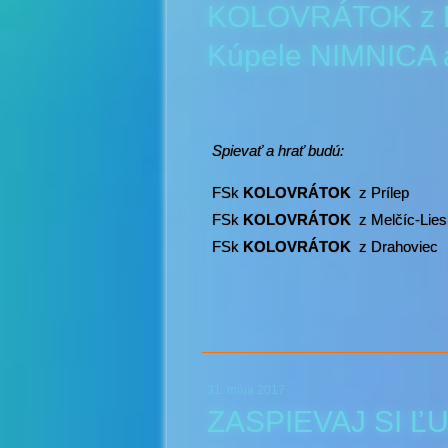
KOLOVRÁTOK z Prí
Kúpele NIMNICA
Spievať a hrať budú:
FSk
KOLOVRÁTOK
z Prílep
FSk
KOLOVRÁTOK
z Melčíc-Lie
FSk
KOLOVRÁTOK
z Drahoviec
31. mája 2017
ZASPIEVAJ SI ĽU