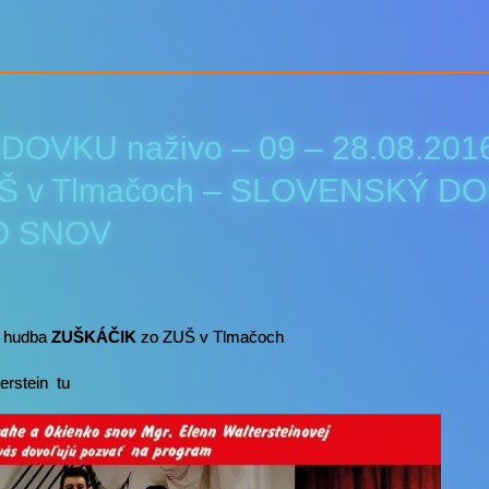
DOVKU naživo – 09 – 28.08.201
Š v Tlmačoch – SLOVENSKÝ DO
O SNOV
 hudba
ZUŠKÁČIK
zo ZUŠ v Tlmačoch
rstein tu