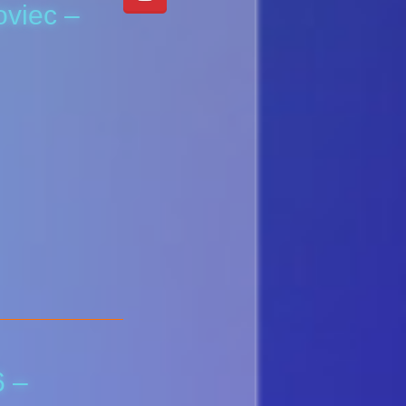
viec –
6 –