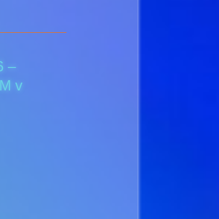
6 –
M v