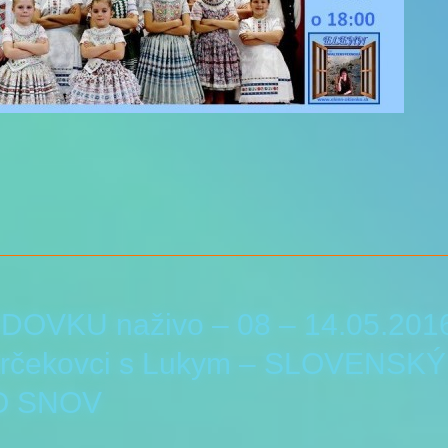
DOVKU naživo – 08 – 14.05.201
rčekovci s Lukym – SLOVENSK
O SNOV