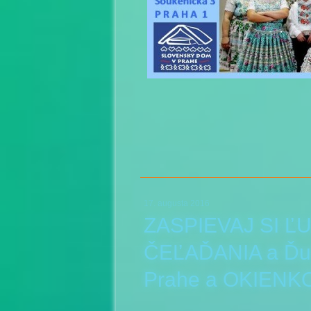
17. augusta 2016
ZASPIEVAJ SI ĽU
ČEĽAĎANIA a Ďu
Prahe a OKIENK