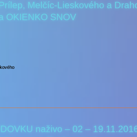
lep, Melčíc-Lieskového a Draho
 a OKIENKO SNOV
skového
DOVKU naživo – 02 – 19.11.201