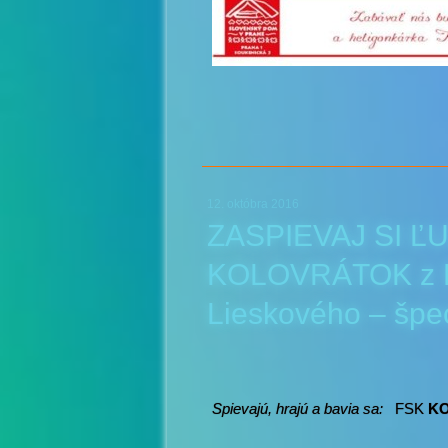
12. októbra 2016
ZASPIEVAJ SI ĽU
KOLOVRÁTOK z P
Lieskového – špec
Spievajú, hrajú a bavia sa:
FSK
K