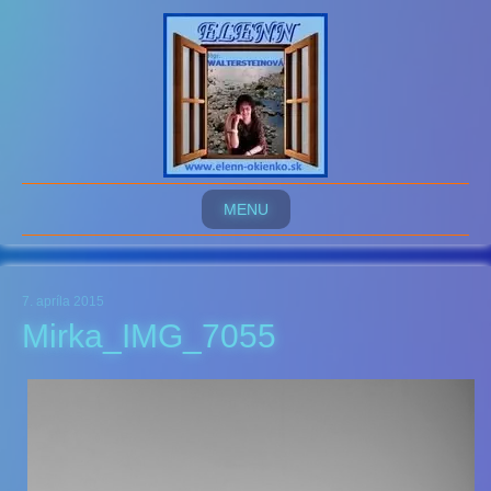
MENU
7. apríla 2015
Mirka_IMG_7055