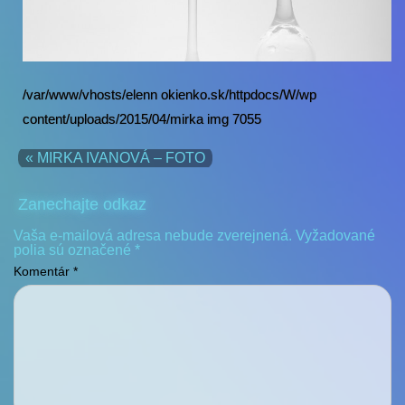
/var/www/vhosts/elenn okienko.sk/httpdocs/W/wp
content/uploads/2015/04/mirka img 7055
« MIRKA IVANOVÁ – FOTO
Zanechajte odkaz
Vaša e-mailová adresa nebude zverejnená.
Vyžadované
polia sú označené
*
Komentár
*