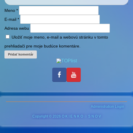
Meno
*
E-mail
*
Adresa webu
Uložiť moje meno, e-mail a webovú stránku v tomto
prehliadači pre moje budúce komentáre.
Administration Login
Copyright © 2026 O K I E N K O ☆ S N O V